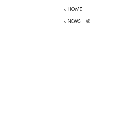
< HOME
< NEWS一覧
​さっぽろワイン株式会社
〒006-0805
札幌市手稲区新発寒5条1丁
TEL : 011-681-0213 
TEL : 011-215-579
※担当者はショップにいる