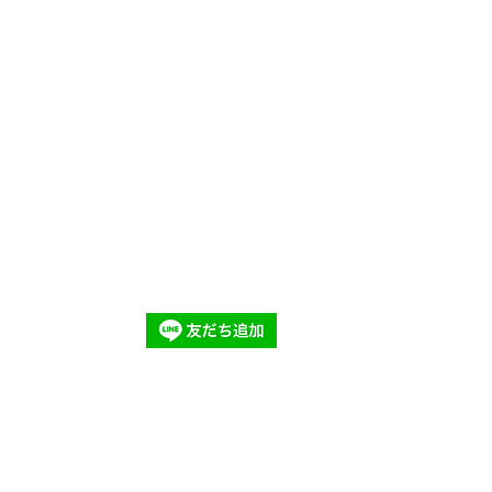
gmail.com
・金・土・日祝）
やめましょう。妊娠中・授乳期の飲酒はやめましょう。ビンのリサイクルを
ワインは20歳になってから。